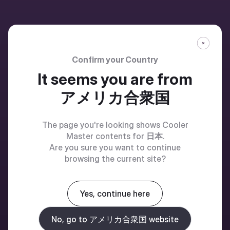
Confirm your Country
It seems you are from
アメリカ合衆国
The page you're looking shows Cooler
Master contents for
日本
.
Are you sure you want to continue
browsing the current site?
Yes, continue here
No, go to アメリカ合衆国 website