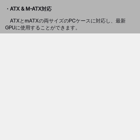
・ATX & M-ATX対応
ATXとmATXの両サイズのPCケースに対応し、最新
GPUに使用することができます。
・PCIeスロット クイックリリース機能
クイックリリース機能により、アップグレードやメンテ
ナンスの際に、手間なく簡単にグラフィックスカードを取
り外すことができます。
製品仕様
Universal Vertical GPU Holder Kit
製品名
ARGB
製品型番
MCA-U004R-AVGBST-00