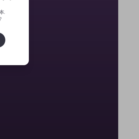
本
.
?