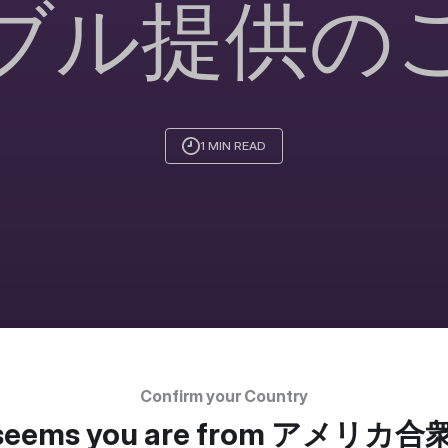
ブル提供の
1 MIN READ
Confirm your Country
 seems you are from
アメリカ合