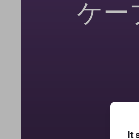
ケー
It