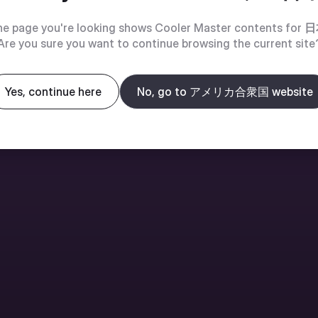
e page you're looking shows Cooler Master contents for
日
Are you sure you want to continue browsing the current site
Yes, continue here
No, go to アメリカ合衆国 website