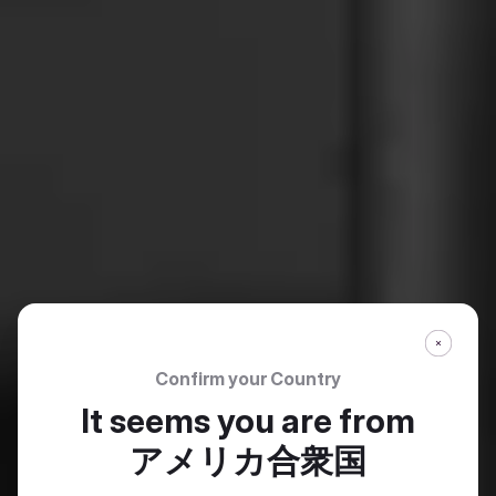
Confirm your Country
It seems you are from
アメリカ合衆国