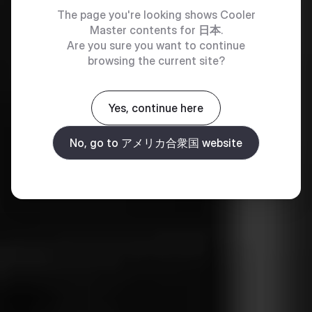
The page you're looking shows Cooler
Master contents for
日本
.
Are you sure you want to continue
browsing the current site?
Yes, continue here
No, go to アメリカ合衆国 website