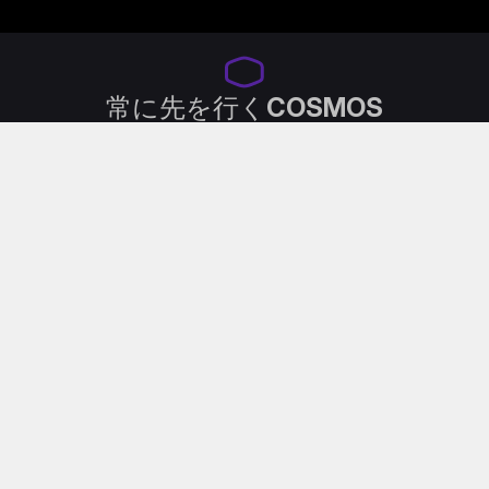
常に先を行くCOSMOS
PCケースのモジュール性を究極まで体現する存在とし
て評価されるCOSMOSシリーズは、エンスージアスト
やモッダーのための“ハロー”プラットフォームへと進化
しました。象徴的なデザイン言語と強化されたモジュラ
ー内部構造により、レイアウト、冷却、カスタマイズを
無限にコントロールしたいユーザーのために設計されて
います。
新世代のCOSMOS ALPHAは、妥協なき自由・スケー
ル・パーソナライズを体現するFreeForm 2.0の理想を象
徴する頂点モデル。すべてのALPHAビルダーのための
ALPHAケースです。