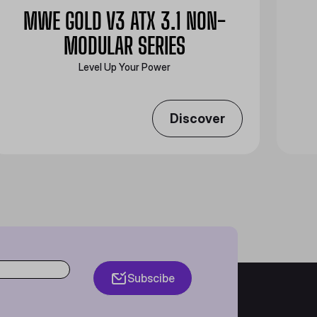
MWE GOLD V3 ATX 3.1 NON-
MODULAR SERIES
Level Up Your Power
Discover
Subscibe