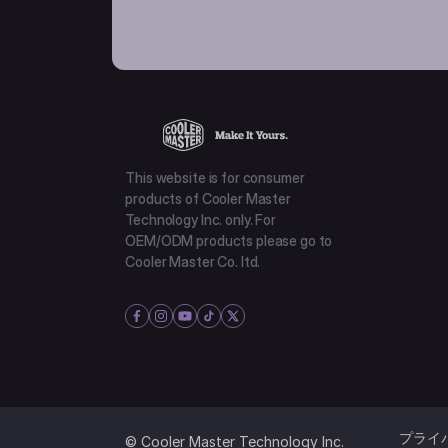
This website is for consumer
products of Cooler Master
Technology Inc. only. For
OEM/ODM products please go to
Cooler Master Co. ltd.
プライ
© Cooler Master Technology Inc.