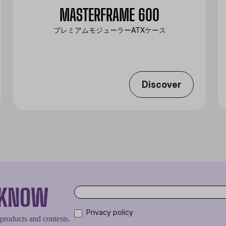
MASTERFRAME 600
プレミアムモジューラーATXケース
Discover
O KNOW
Privacy policy
 products and contests.