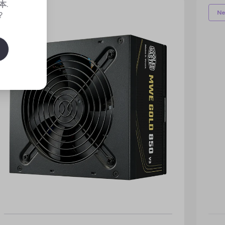
本
.
New
N
?