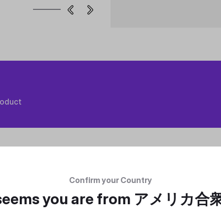
roduct
Confirm your Country
 seems you are from
アメリカ合