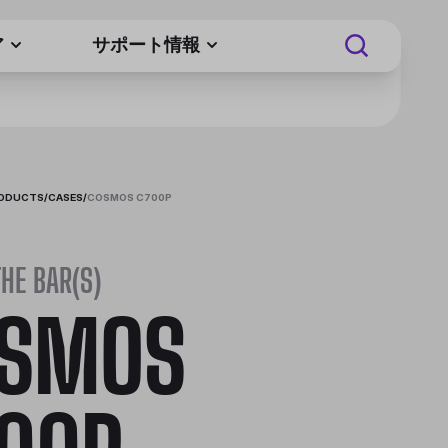
ア
サポート情報
RODUCTS
/
CASES
/
COSMOS C700P
THE BAR(S)
SMOS