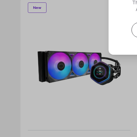
Th
New