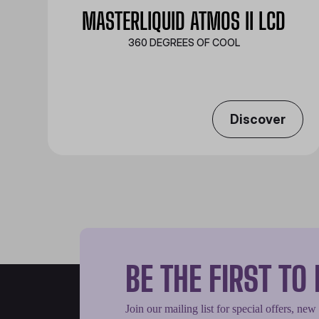
MASTERLIQUID ATMOS II LCD
360 DEGREES OF COOL​
Discover
BE THE FIRST T
Join our mailing list for special offers, new