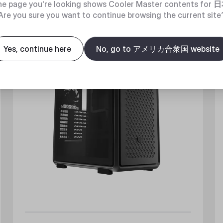
e page you're looking shows Cooler Master contents for
日
New
Are you sure you want to continue browsing the current site
Yes, continue here
No, go to アメリカ合衆国 website