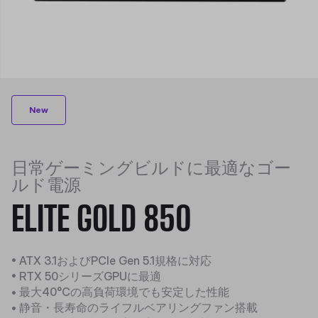
New
日常ゲーミングビルドに最適なゴー
ルド電源
ELITE GOLD 850
• ATX 3.1およびPCIe Gen 5.1規格に対応
• RTX 50シリーズGPUに最適
• 最大40°Cの高負荷環境でも安定した性能
• 静音・長寿命のライフルベアリングファン搭載