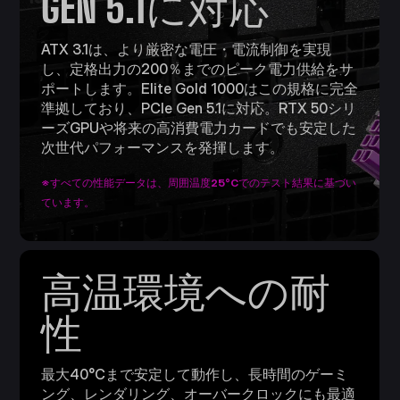
GEN 5.1に対応
ATX 3.1は、より厳密な電圧・電流制御を実現
し、定格出力の200％までのピーク電力供給をサ
ポートします。Elite Gold 1000はこの規格に完全
準拠しており、PCIe Gen 5.1に対応。RTX 50シリ
ーズGPUや将来の高消費電力カードでも安定した
次世代パフォーマンスを発揮します。
※すべての性能データは、周囲温度25°Cでのテスト結果に基づい
ています。
高温環境への耐
性
最大40°Cまで安定して動作し、長時間のゲーミ
ング、レンダリング、オーバークロックにも最適