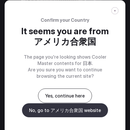
Confirm your Country
It seems you are from
アメリカ合衆国
The page you're looking shows Cooler
Master contents for
日本
.
Are you sure you want to continue
コンパクトフォームファクター
browsing the current site?
一般的な高出力電源が150mmを超えるサイズであるの
に対し、Elite Goldは150mm以下のコンパクト設計を採
用。幅広いPCケースへの取り付けが容易で、省スペー
Yes, continue here
ス志向のPC構築に最適です。
No, go to アメリカ合衆国 website