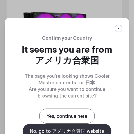
Confirm your Country
It seems you are from
アメリカ合衆国
The page you're looking shows Cooler
Master contents for
日本
.
Are you sure you want to continue
browsing the current site?
MASTERLIQUID ATMOS II LCD
360 DEGREES OF COOL​
Yes, continue here
No, go to アメリカ合衆国 website