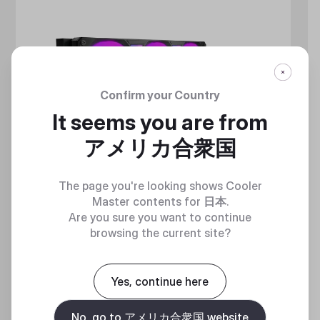
Confirm your Country
It seems you are from
アメリカ合衆国
The page you're looking shows Cooler
Master contents for
日本
.
Are you sure you want to continue
browsing the current site?
MASTERLIQUID ATMOS II LCD
360 DEGREES OF COOL​
Yes, continue here
No, go to アメリカ合衆国 website