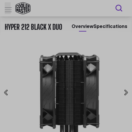
HYPER 212 BLACK X DUO
Overview
Specifications