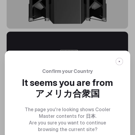
Confirm your Country
It seems you are from
アメリカ合衆国
The page you're looking shows Cooler
Master contents for
日本
.
Are you sure you want to continue
browsing the current site?