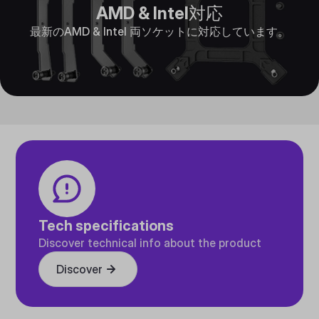
AMD & Intel対応
最新のAMD & Intel 両ソケットに対応しています。
Tech specifications
Discover technical info about the product
Discover