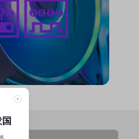
衆国
本
.