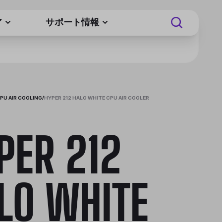
ア
サポート情報
PU AIR COOLING
/
HYPER 212 HALO WHITE CPU AIR COOLER
PER 212
LO WHITE