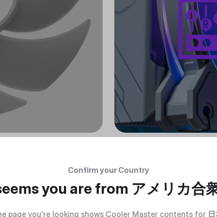
Confirm your Country
 seems you are from
アメリカ合
e page you're looking shows Cooler Master contents for
日