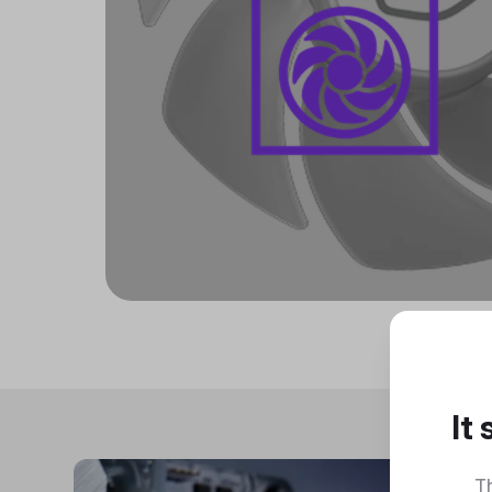
It
Th