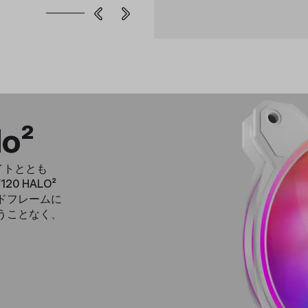
o²
イトととも
0 HALO²
ドフレームに
うことなく、