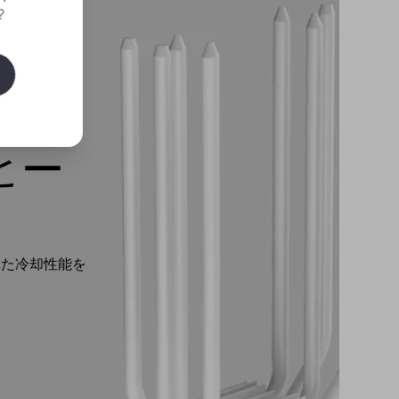
?
ヒー
れた冷却性能を