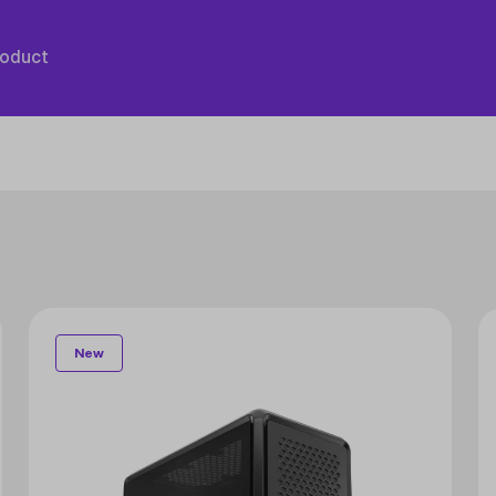
roduct
New