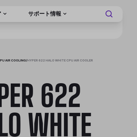
ア
サポート情報
PU AIR COOLING
/
HYPER 622 HALO WHITE CPU AIR COOLER
PER 622
LO WHITE