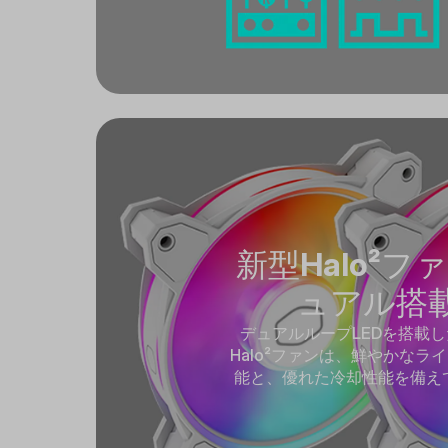
新型Halo²フ
ュアル搭
デュアルループLEDを搭載した
Halo²ファンは、鮮やかなラ
能と、優れた冷却性能を備え