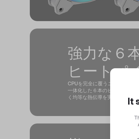
強力な６
ヒートパ
CPUを完全に覆うニッケルメッ
一体化した６本のヒートパイプ
く均等な熱伝導を実現していま
It
Th