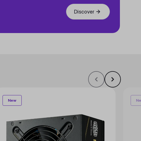
Discover
New
N