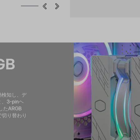
GB
動検知し、デ
3-pinヘ
たARGB
で切り替わり