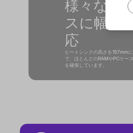
様々なPC
スに幅広
応
ヒートシンクの高さを157mm
で、ほとんどのRAMやPCケー
を確保しています。