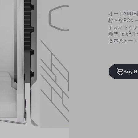
オートARGB
様々なPCケ
アルミトップ
新型Halo²
６本のヒート
Buy 