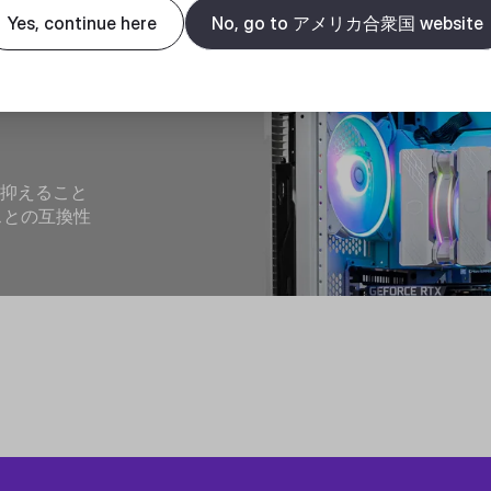
ケー
Yes, continue here
No, go to アメリカ合衆国 website
く対
に抑えること
スとの互換性