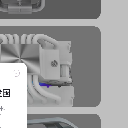
衆国
本
.
?