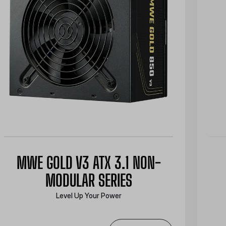
MWE GOLD V3 ATX 3.1 NON-
MODULAR SERIES
Level Up Your Power