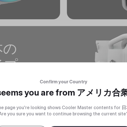
本の
イプ
キベースと
Confirm your Country
により、素早
す。
 seems you are from
アメリカ合
e page you're looking shows Cooler Master contents for
日
Are you sure you want to continue browsing the current site