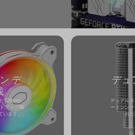
ァン デ
デュ
載
120mm
デュアルタ
イトアップ機
ートシンク
ています。
れた