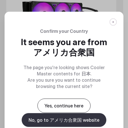
Confirm your Country
It seems you are from
アメリカ合衆国
The page you're looking shows Cooler
Master contents for
日本
.
Are you sure you want to continue
browsing the current site?
MASTERLIQUID ATMOS II LCD
360 DEGREES OF COOL​
Yes, continue here
No, go to アメリカ合衆国 website
Discover