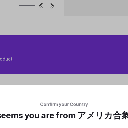
roduct
Confirm your Country
 seems you are from
アメリカ合