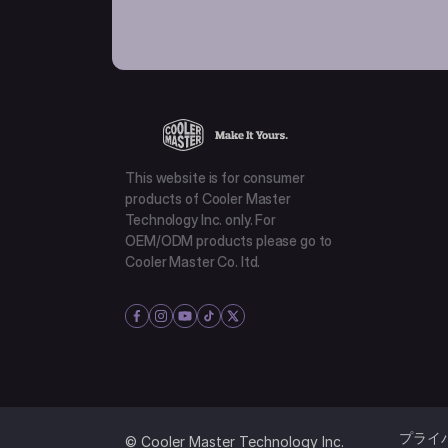
This website is for consumer
products of Cooler Master
Technology Inc. only. For
OEM/ODM products please go to
Cooler Master Co. ltd.
プライ
© Cooler Master Technology Inc.