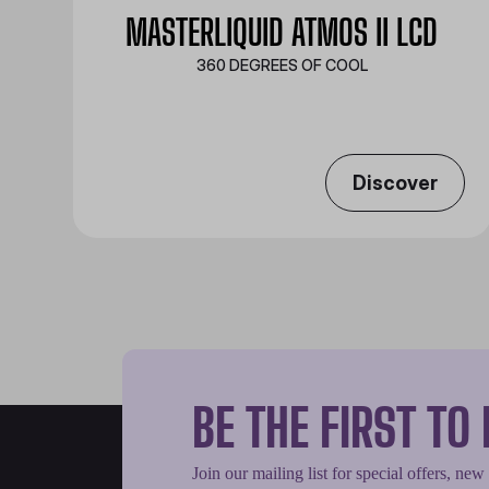
MASTERLIQUID ATMOS II LCD
360 DEGREES OF COOL​
Discover
BE THE FIRST T
Join our mailing list for special offers, new