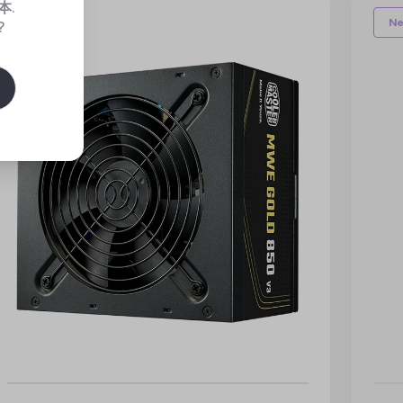
本
.
New
N
?