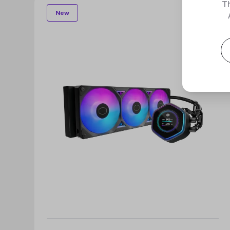
Th
New