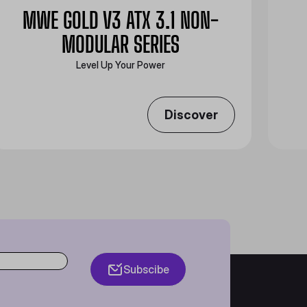
MWE GOLD V3 ATX 3.1 NON-
MODULAR SERIES
Level Up Your Power
Discover
Subscibe