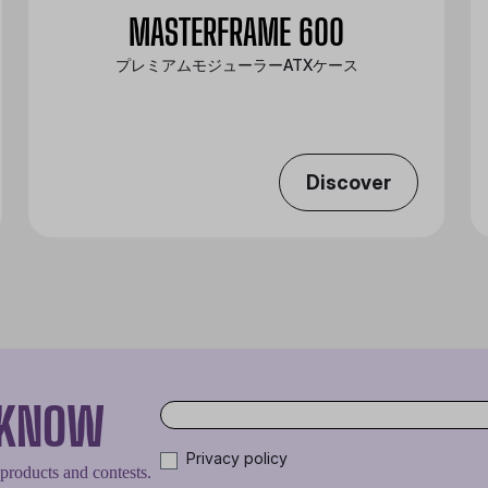
MASTERFRAME 600
プレミアムモジューラーATXケース
Discover
O KNOW
Privacy policy
 products and contests.