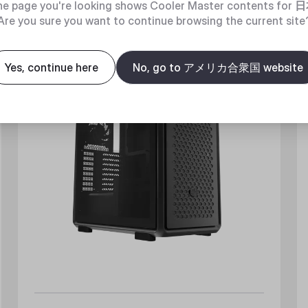
e page you're looking shows Cooler Master contents for
日
New
Are you sure you want to continue browsing the current site
Yes, continue here
No, go to アメリカ合衆国 website