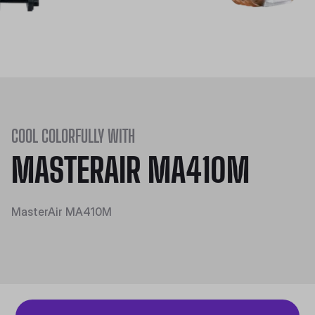
COOL COLORFULLY WITH
MASTERAIR MA410M
MasterAir MA410M