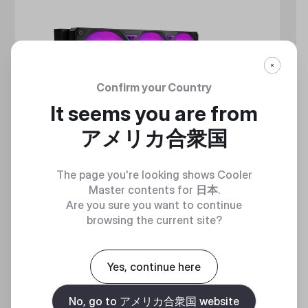
Confirm your Country
It seems you are from
アメリカ合衆国
The page you're looking shows Cooler
Master contents for
日本
.
Are you sure you want to continue
browsing the current site?
MASTERLIQUID ATMOS II LCD
360 DEGREES OF COOL​
Yes, continue here
No, go to アメリカ合衆国 website