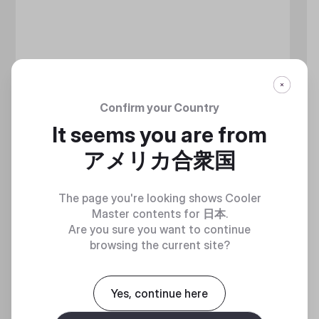
Confirm your Country
It seems you are from
アメリカ合衆国
The page you're looking shows Cooler
Master contents for
日本
.
Are you sure you want to continue
browsing the current site?
MASTERLIQUID ATMOS II LCD
Yes, continue here
360 DEGREES OF COOL​