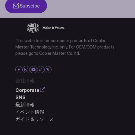
Subscibe
This website is for consumer products of Cooler
Master Technology Inc. only. For OEM/ODM products
please go to Cooler Master Co. ltd.
会社情報
Corporate
SNS
最新情報
イベント情報
ガイド＆リソース