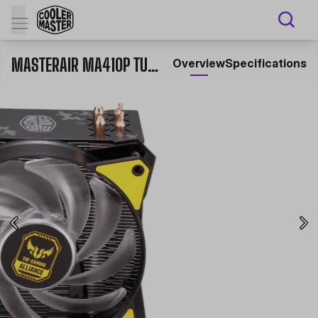
MASTERAIR MA410P TUF GAMING EDITION
Overview
Specifications