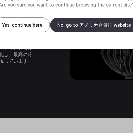
Are you sure you want to continue browsing the current site
ュアル
Yes, continue here
No, go to アメリカ合衆国 website
タワー
、フィンの密度
化し、最高の冷
現しています。