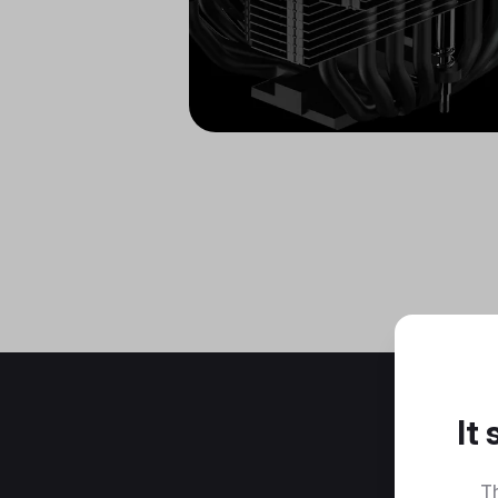
It
Th