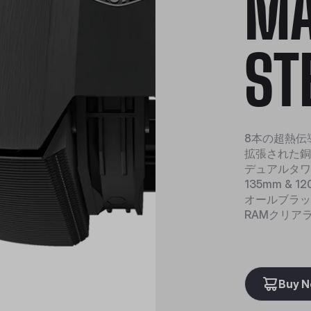
M
ST
8本の超熱伝
拡張された銅
デュアルタワ
135mm & 
オールブラッ
RAMクリア
Buy 