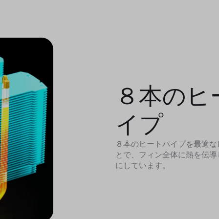
８本のヒ
イプ
８本のヒートパイプを最適な
とで、フィン全体に熱を伝導
にしています。