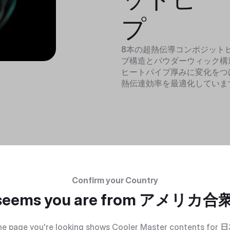
プ
8本の超熱伝導コンポジット
ブ構造とパウダーウィック構
ヒートパイプ厚みに変化をつ
熱伝達効率を最適化していま
Confirm your Country
 seems you are from
アメリカ合
e page you're looking shows Cooler Master contents for
日