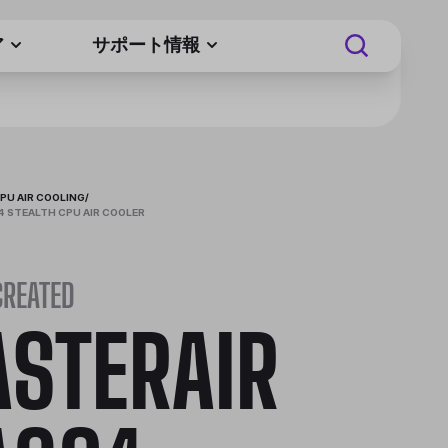
ア
サポート情報
PU AIR COOLING
/
 STEALTH CPU AIR COOLER
CREATED
STERAIR