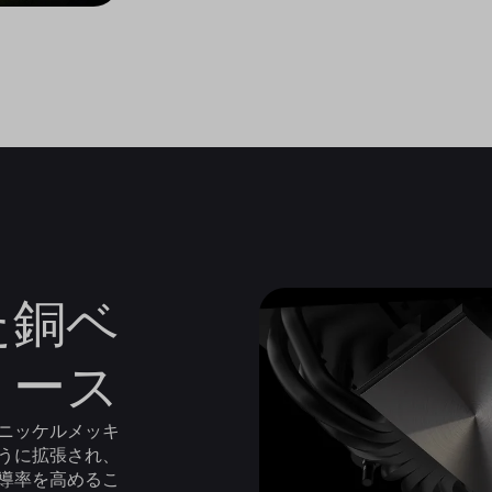
た銅ベ
ース
ニッケルメッキ
ように拡張され、
導率を高めるこ