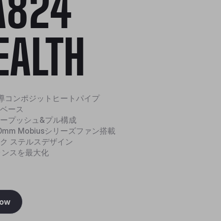
A824
EALTH
導コンポジットヒートパイプ
ベース
ープッシュ&プル構成
120mm Mobiusシリーズファン搭載
ク ステルスデザイン
ランスを最大化
Now