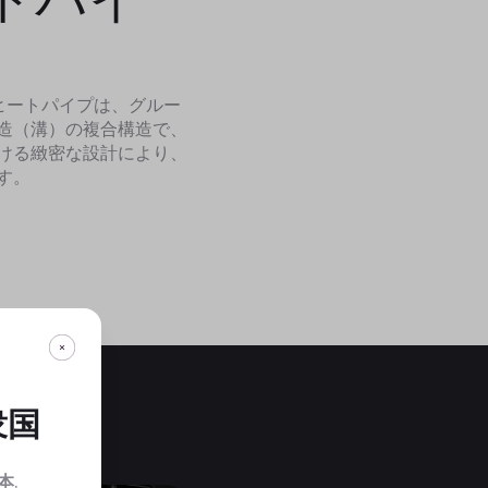
ヒートパイプは、グルー
造（溝）の複合構造で、
ける緻密な設計により、
す。
衆国
本
.