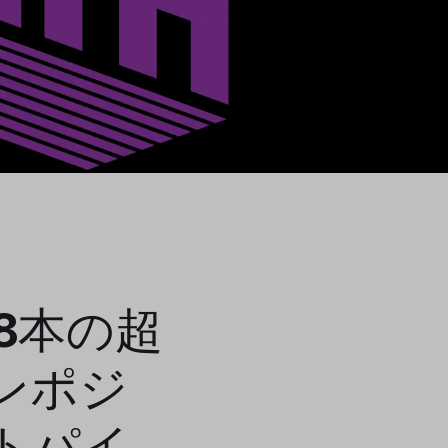
8本の超
ンポジ
トパイ