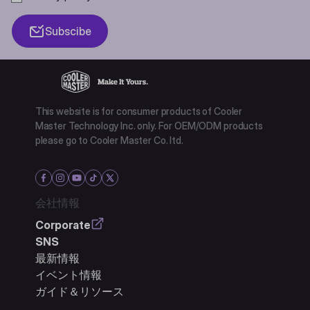
Subscibe
This website is for consumer products of Cooler
Master Technology Inc. only. For OEM/ODM products
please go to Cooler Master Co. ltd.
会社情報
Corporate
SNS
最新情報
イベント情報
ガイド＆リソース