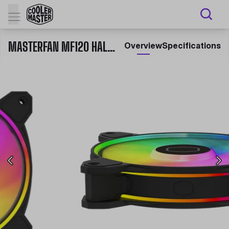
MASTERFAN MF120 HALO²
Overview
Specifications