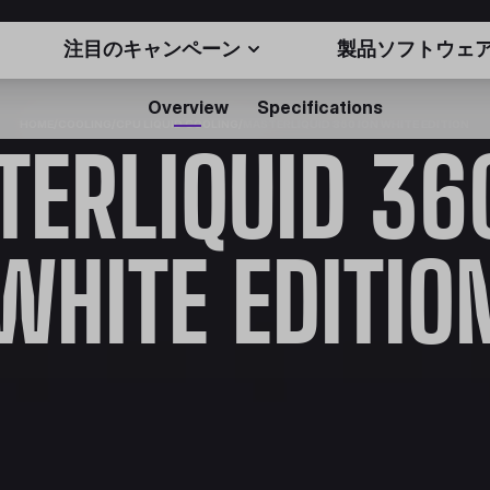
注目のキャンペーン
製品ソフトウェ
Overview
Specifications
HOME
/
COOLING
/
CPU LIQUID COOLING
/
MASTERLIQUID 360 ION WHITE EDITION
ERLIQUID 36
WHITE EDITIO