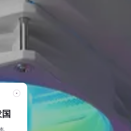
衆国
本
.