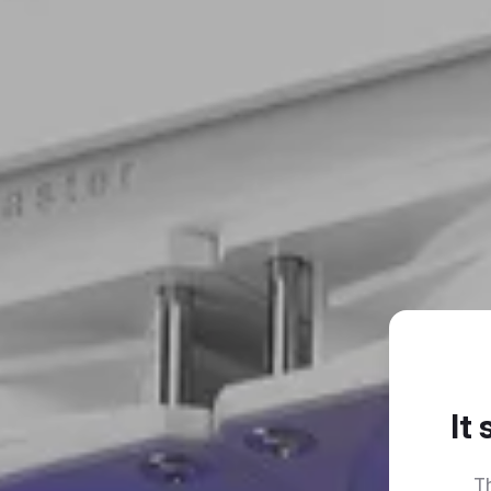
It
Th