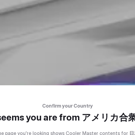
Confirm your Country
 seems you are from
アメリカ合
e page you're looking shows Cooler Master contents for
日