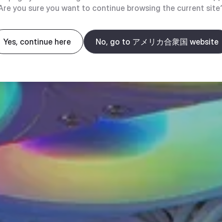
Are you sure you want to continue browsing the current site
Yes, continue here
No, go to アメリカ合衆国 website