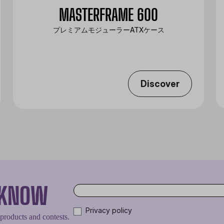
MASTERFRAME 600
プレミアムモジューラーATXケース
Discover
O KNOW
Privacy policy
 products and contests.