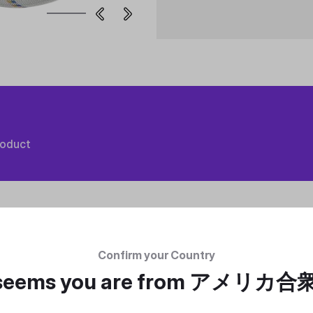
roduct
Confirm your Country
 seems you are from
アメリカ合