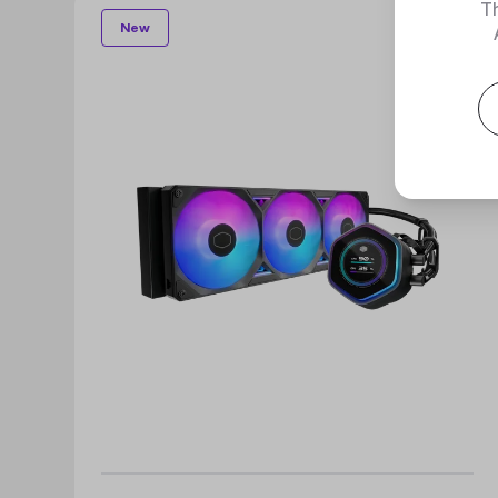
Th
New