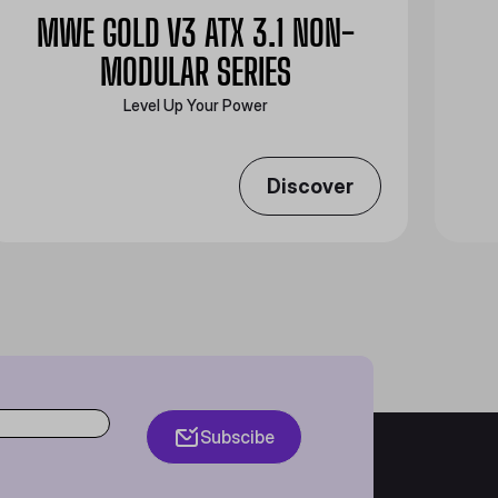
MWE GOLD V3 ATX 3.1 NON-
MODULAR SERIES
Level Up Your Power
Discover
Subscibe