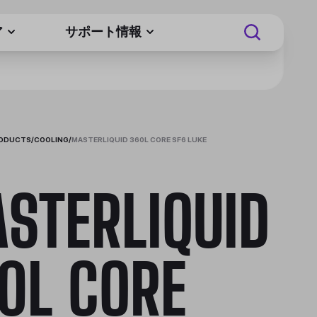
ア
サポート情報
RODUCTS
/
COOLING
/
MASTERLIQUID 360L CORE SF6 LUKE
STERLIQUID
0L CORE