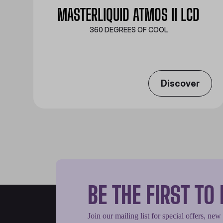
MASTERLIQUID ATMOS II LCD
360 DEGREES OF COOL​
Discover
BE THE FIRST T
Join our mailing list for special offers, new