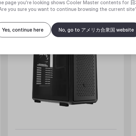
e page you're looking shows Cooler Master contents for
日
New
Are you sure you want to continue browsing the current site
Yes, continue here
No, go to アメリカ合衆国 website