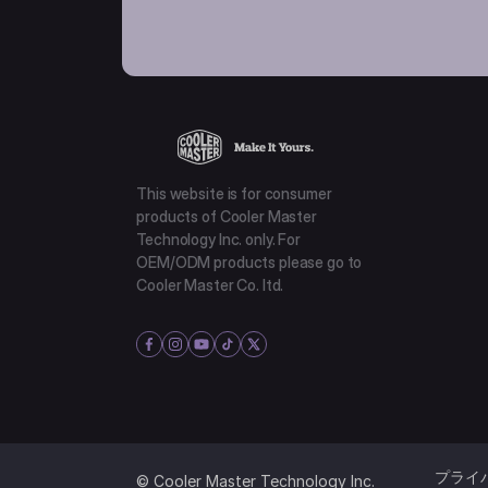
This website is for consumer
products of Cooler Master
Technology Inc. only. For
OEM/ODM products please go to
Cooler Master Co. ltd.
プライ
© Cooler Master Technology Inc.