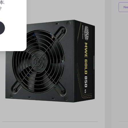
本
.
New
N
?