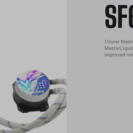
SF
Cooler Maste
MasterLiquid
improved rel