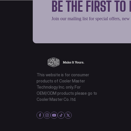
BE THE FIRST T
Join our mailing list for special offers, new
This website is for consumer
products of Cooler Master
Technology Inc. only. For
OEM/ODM products please go to
Cooler Master Co. ltd.