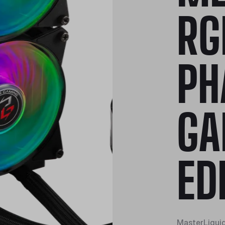
RG
PH
GA
ED
MasterLiqui