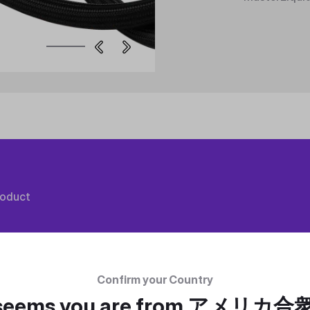
roduct
Confirm your Country
 seems you are from
アメリカ合