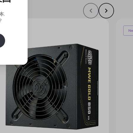
本
.
?
New
N