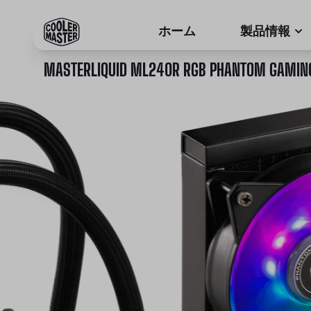
ホーム
製品情報
MASTERLIQUID ML240R RGB PHANTOM GAMING