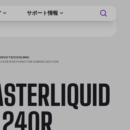
ア
サポート情報
RODUCTS
/
COOLING
/
L240R RGB PHANTOM GAMING EDITION
STERLIQUID
240R