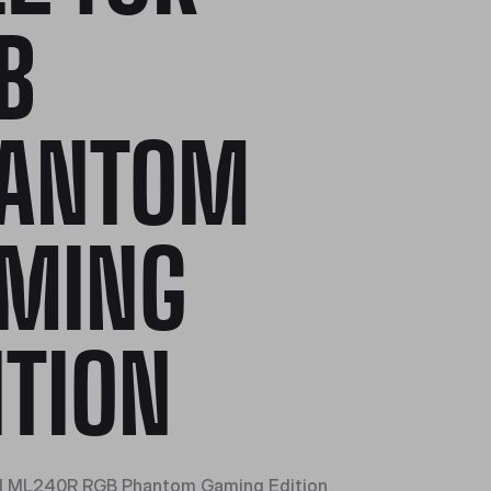
B
ANTOM
MING
ITION
d ML240R RGB Phantom Gaming Edition