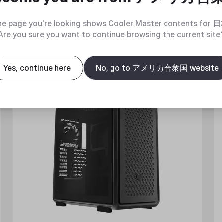
e page you're looking shows Cooler Master contents for
日
Are you sure you want to continue browsing the current site
New
Yes, continue here
No, go to アメリカ合衆国 website