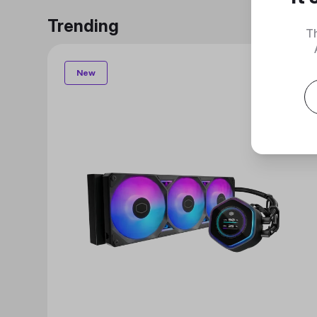
Trending
Th
New