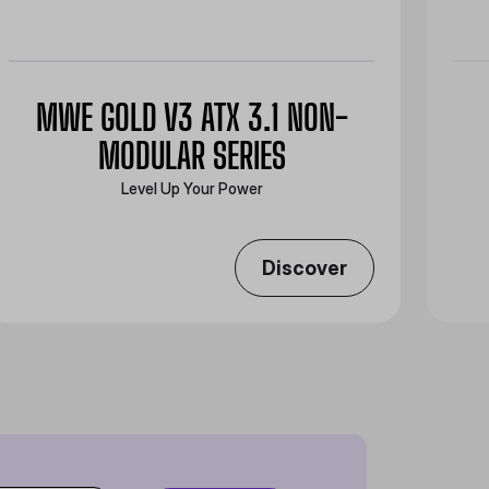
MWE GOLD V3 ATX 3.1 NON-
MODULAR SERIES
Level Up Your Power
Discover