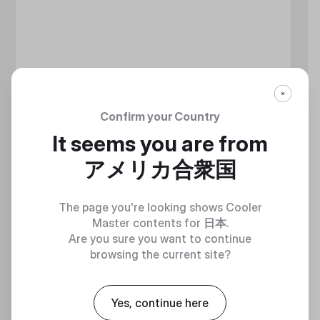
Confirm your Country
It seems you are from
アメリカ合衆国
The page you're looking shows Cooler
Master contents for
日本
.
Are you sure you want to continue
browsing the current site?
MASTERLIQUID ATMOS II LCD
Yes, continue here
360 DEGREES OF COOL​