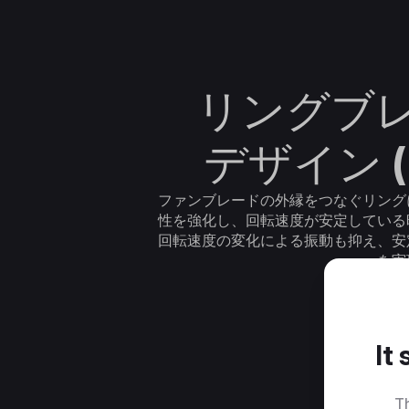
リングブ
デザイン (
ファンブレードの外縁をつなぐリング
性を強化し、回転速度が安定している
回転速度の変化による振動も抑え、安
を実
It
Th