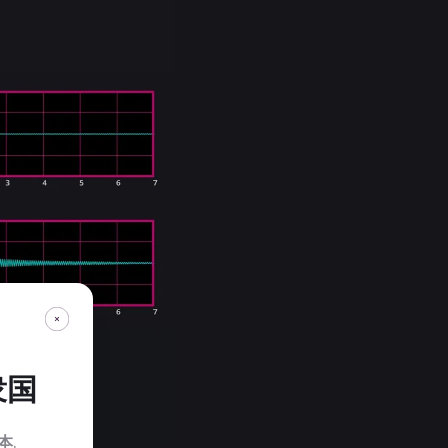
衆国
本
.