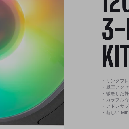
12
3-
KI
・リングブレー
・風圧アクセ
・徹底した静
・カラフルな
・アドレサブル
・新しい Min