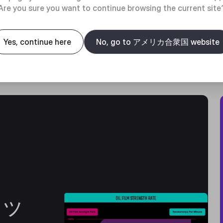
Are you sure you want to continue browsing the current site
Yes, continue here
No, go to アメリカ合衆国 website
ミッ