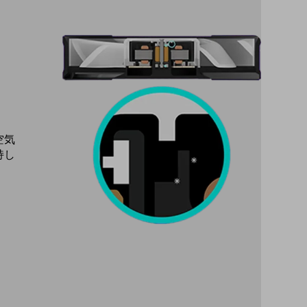
空気
持し