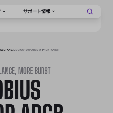
ア
サポート情報
ASE FANS
/
MOBIUS 120P ARGB 3-PACK FAN KIT
LANCE, MORE BURST
BIUS