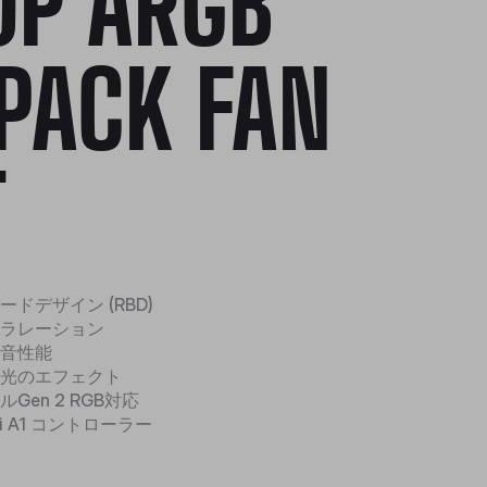
0P ARGB
PACK FAN
T
ドデザイン (RBD)
ラレーション
音性能
光のエフェクト
Gen 2 RGB対応
i A1 コントローラー