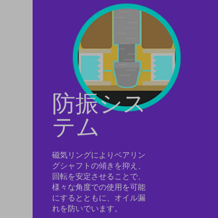
防振シス
テム
磁気リングによりベアリン
グシャフトの傾きを抑え、
回転を安定させることで、
様々な角度での使用を可能
にするとともに、オイル漏
れを防いでいます。