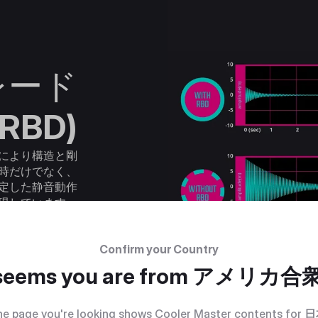
レード
RBD)
により構造と剛
時だけでなく、
定した静音動作
現しています。
Confirm your Country
 seems you are from
アメリカ合
e page you're looking shows Cooler Master contents for
日