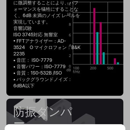
に微調整することにより、パフ
ォーマンスを犠牲にすることな
く、6dB 未満のノイズ レベルを
実現しています。
音響試験
ISO 3745対応 無響室
• FFTアナライザー：AD-
3524 O マイクロフォン：B&K
2235
• 音圧： IS0-7779
• 音響パワー：ISO-7779
• 音質：1S0-532B /ISO
• バックグラウンドノイズ：
6dBA以下
防振ダンパ
ー