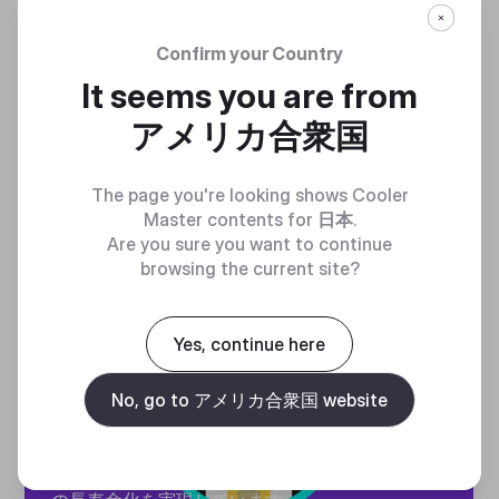
振動を抑えるダンパーにより、
ケースに取付けた際のガタつき
Confirm your Country
を防止します。
It seems you are from
アメリカ合衆国
The page you're looking shows Cooler
Master contents for
日本
.
Are you sure you want to continue
browsing the current site?
オイルの循
Yes, continue here
環
No, go to アメリカ合衆国 website
密封されたベアリング内部をオ
イルが循環することで、摩擦に
対する潤滑性を維持し、ファン