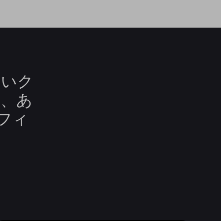
多いク
は、あ
フィ