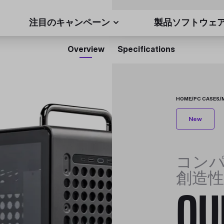
注目のキャンペーン
製品ソフトウェ
Overview
Specifications
HOME
/
PC CASES
/
New
コン
創造性
QU