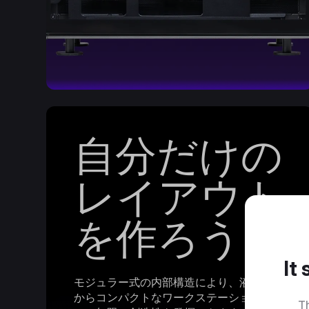
自分だけの
レイアウト
を作ろう
It
モジュラー式の内部構造により、液冷構築
からコンパクトなワークステーションま
Th