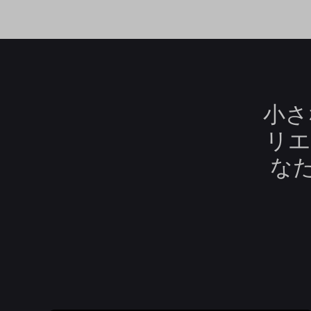
小さ
リエ
な