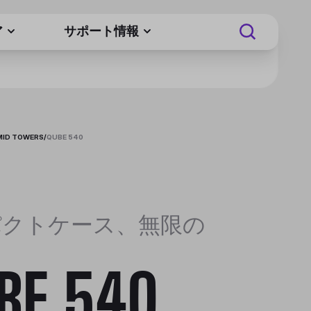
ア
サポート情報
MID TOWERS
/
QUBE 540
パクトケース、無限の
BE 540