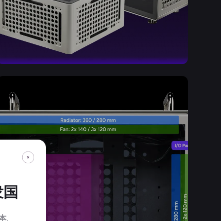
衆国
本
.