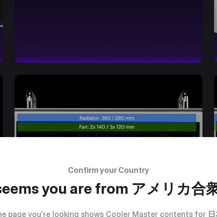
Confirm your Country
 seems you are from
アメリカ合
e page you're looking shows Cooler Master contents for
日