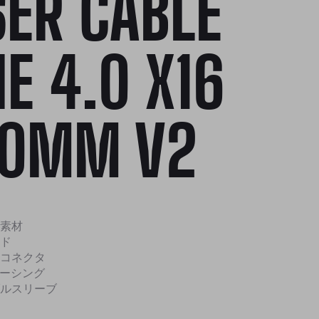
SER CABLE
IE 4.0 X16
0MM V2
B素材
ド
コネクタ
ケーシング
ルスリーブ