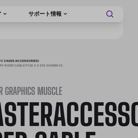
ア
サポート情報
PC CASES ACCESSORIES
/
 RISER CABLE PCIE 4.0 X16 200MM V2
R GRAPHICS MUSCLE
STERACCESS