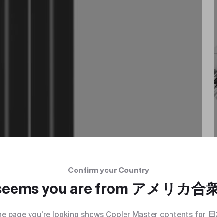
Confirm your Country
 seems you are from
アメリカ合
e page you're looking shows Cooler Master contents for
日