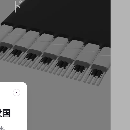
ド
衆国
本
.