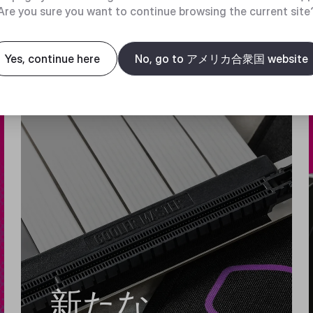
Are you sure you want to continue browsing the current site
Yes, continue here
No, go to アメリカ合衆国 website
新たな