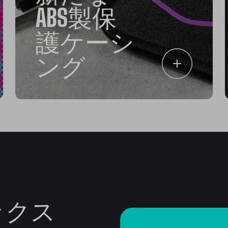
ABS製保
護ケーシ
ング
ックス