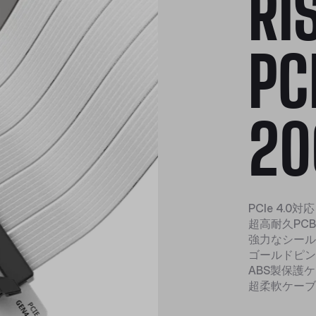
RI
PC
20
PCIe 4.0対応
超高耐久PC
強力なシール
ゴールドピン
ABS製保護
超柔軟ケーブ