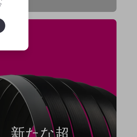
?
新たな超