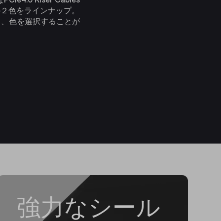
の２色をラインナップ。
て、色を選択することが
強力なシール