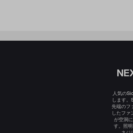
NE
人気のSic
します。S
先端のフ
したファ
が空洞に
す。照明
ネジ