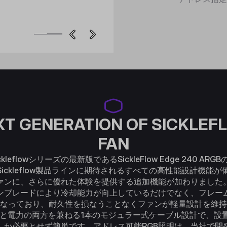
XT GENERATION OF SICKLEF
FAN
kleflowシリーズの最新版であるSickleFlow Edge 240 AR
ickleflow製品ラインに期待されるすべての高性能設計機能
ァンに、さらに優れた体験を提供する追加機能が加わりました
ンブレードにより冷却能力が向上しているだけでなく、フレー
なっており、耐久性を損なうことなくファンが軽量設計を維持
と電力の両方を兼ねる1本のモジュラー式ケーブル設計で、設
しか必要とせず簡単です。アドレス可能RGB照明は、当社で開