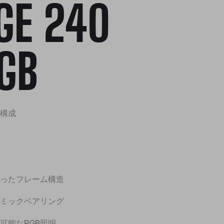
GE 240
GB
構成
ったフレーム構造
ミックベアリング
可能なRGB照明