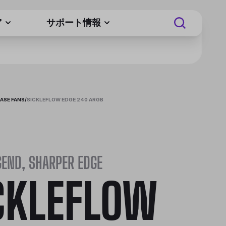
ア
サポート情報
ASE FANS
/
SICKLEFLOW EDGE 240 ARGB
END, SHARPER EDGE
CKLEFLOW