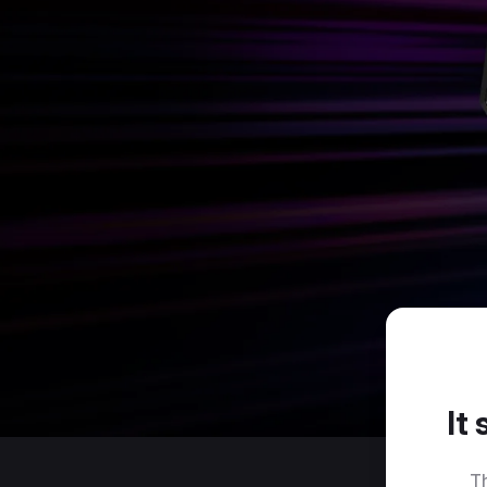
It
Th