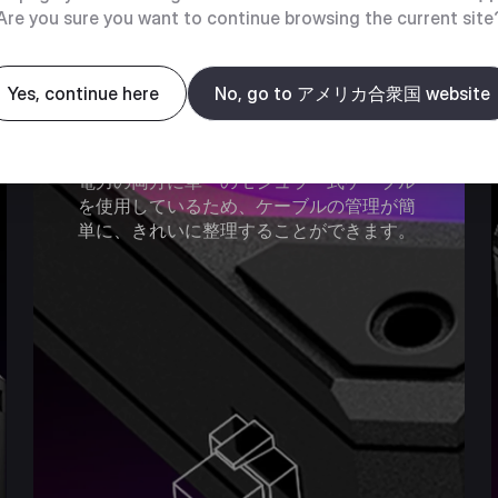
Are you sure you want to continue browsing the current site
クイック接続
Yes, continue here
No, go to アメリカ合衆国 website
SickleFlow Edge 240 ARGBでは、照明と
電力の両方に単一のモジュラー式ケーブル
を使用しているため、ケーブルの管理が簡
単に、きれいに整理することができます。