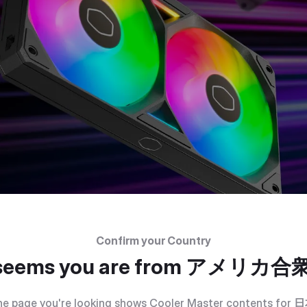
Confirm your Country
 seems you are from
アメリカ合
e page you're looking shows Cooler Master contents for
日