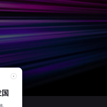
衆国
本
.