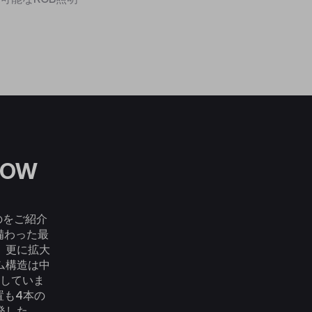
LOW
GBのをご紹介
が備わった最
。更に拡大
ム構造は中
していま
置も4本の
発した