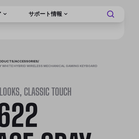
ア
サポート情報
RODUCTS
/
ACCESSORIES
/
Y WHITE HYBRID WIRELESS MECHANICAL GAMING KEYBOARD
LOOKS, CLASSIC TOUCH
622