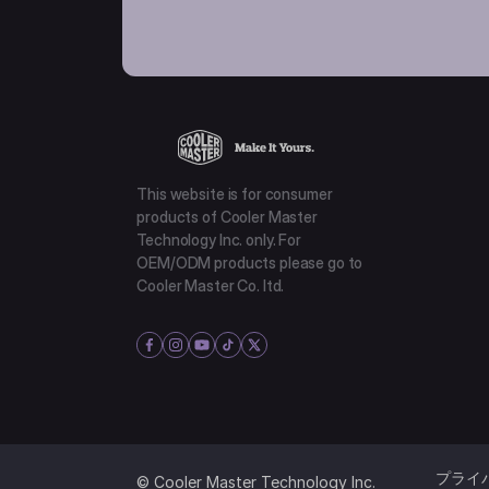
This website is for consumer
products of Cooler Master
Technology Inc. only. For
OEM/ODM products please go to
Cooler Master Co. ltd.
プライ
© Cooler Master Technology Inc.