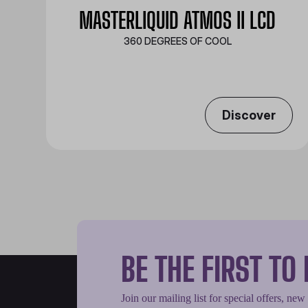
MASTERLIQUID ATMOS II LCD
360 DEGREES OF COOL​
Discover
BE THE FIRST T
Join our mailing list for special offers, new