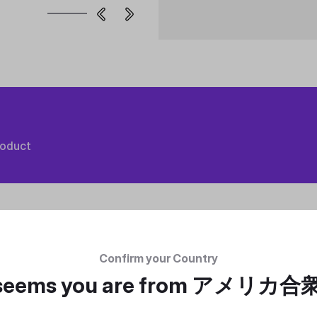
roduct
Confirm your Country
 seems you are from
アメリカ合