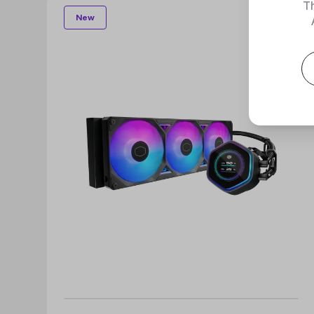
Th
New