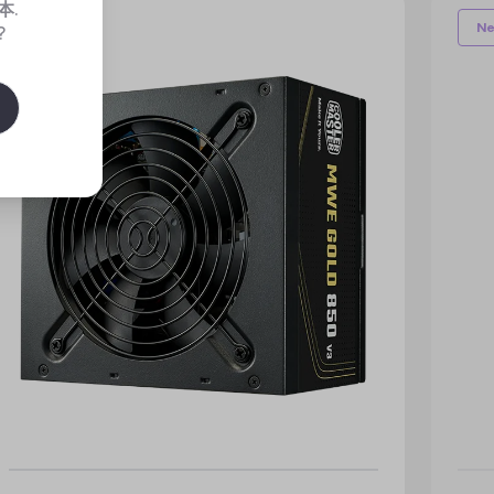
本
.
New
N
?