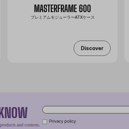
MASTERFRAME 600
プレミアムモジューラーATXケース
Discover
O KNOW
Privacy policy
 products and contests.