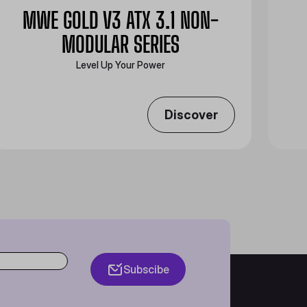
MWE GOLD V3 ATX 3.1 NON-
MODULAR SERIES
Level Up Your Power
Discover
Subscibe