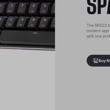
SP
The SK622 hy
modern appro
with low prof
Buy 