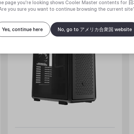
e page you're looking shows Cooler Master contents for
日
New
Are you sure you want to continue browsing the current site
Yes, continue here
No, go to アメリカ合衆国 website