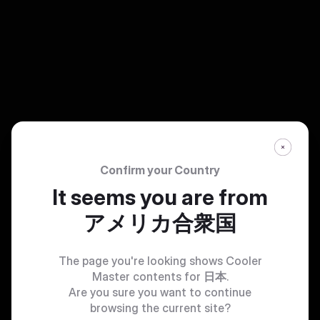
Confirm your Country
It seems you are from
アメリカ合衆国
The page you're looking shows Cooler
Master contents for
日本
.
Are you sure you want to continue
browsing the current site?