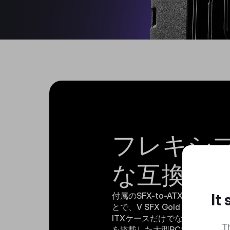
フレキシ
な互換性
付属のSFX-to-ATXブラケッ
It
とで、V SFX Gold ATX 3.0は小
ITXケースだけでなく、E-AT
Th
を搭載した大型PCでも使用す