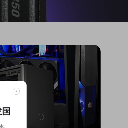
衆国
本
.