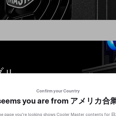
ブル
Confirm your Country
トを使用するこ
 seems you are from
アメリカ合
型のmini-
Xマザーボード
e page you're looking shows Cooler Master contents for
日
ることができ