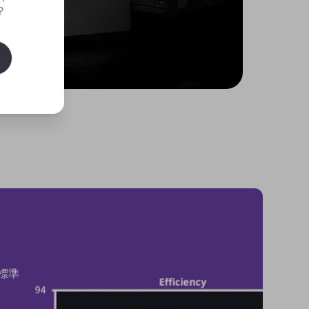
?
、標準