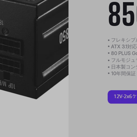
85
• フレキシ
• ATX 3.1対
• 80 PLUS 
• フルモジ
• 日本製コン
• 10年間保証