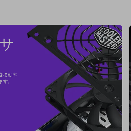
サ
変換効率
ます。