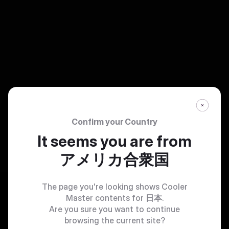
Confirm your Country
It seems you are from
アメリカ合衆国
The page you're looking shows Cooler
Master contents for
日本
.
Are you sure you want to continue
browsing the current site?