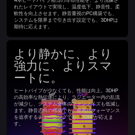
4本ヒートパイプ相当の冷却性能を、より洗練さ
れたレイアウトで実現し、温度低下、静音性、柔
軟性を向上させます。静音重視のPC構築でも、
システムを限界まで引き出す設定でも、3DHPは
期待に応えます。
より静かに、より
強力に、よりスマ
ートに。
ヒートパイプが少なくても、性能は向上。3DHP
の高効率な熱伝達により、ラジエーター内の乱流
が減少し、システム全体のファンノイズも低減し
ます。静音志向の構築でも、最高パフォーマンス
を追求するチューニングでも、3DHPが応えま
す。