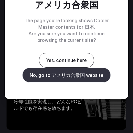
アメリカ合衆国
The page you're looking shows Cooler
Master contents for
日本
.
ミニマリス
Are you sure you want to continue
browsing the current site?
トデザイン
Yes, continue here
V4 Alpha 3DHP Blackは、クラ
シックなV型自動車エンジンから
No, go to アメリカ合衆国 website
着想を得ており、大胆でコンパ
クト、そして性能を重視したデ
ザインです。その独特なフォル
ムは効率的なエアフローと高い
冷却性能を実現し、どんなPCビ
ルドでも存在感を放ちます。