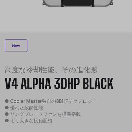
New
高度な冷却性能、その進化形
V4 ALPHA 3DHP BLACK
● Cooler Master独自の3DHPテクノロジー
● 優れた放熱性能
● リングブレードファンを標準搭載
● より大きな接触面積