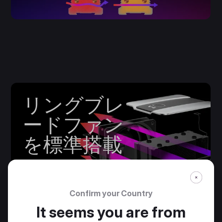
リングブレ
ードファン
を標準搭載
付属のMobius 120ファンはリン
グブレード設計を採用し、高周
波ノイズを低減して滑らかで静
Confirm your Country
かな動作を実現します。特に
It seems you are from
3DHPモジュールと組み合わせた
際に高い静音性を発揮します。