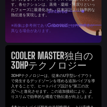
す。各セクションは、蒸発・凝縮・液戻りといっ
たフェーズに最適化され、従来設計より効率的な
熱伝達を実現します。
※画像は参考例であり、最終製品とは内部構造が
異なる場合があります。
COOLER MASTER独自の
3DHPテクノロジー
3DHPテクノロジーは、従来のU字型レイアウト
で発生するデッドゾーンを埋める追加パイプを導
入することで、ヒートパイプ設計を“第三の次
元”へと進化させます。この追加接続により、よ
りスリムで効率的な構造で熱伝達が向上します。