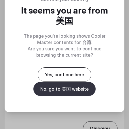
It seems you are from
美国
The page you're looking shows Cooler
Master contents for
台湾
.
Are you sure you want to continue
browsing the current site?
Yes, continue here
No, go to 美国 website
COOLER MASTER 通用型垂直顯卡支架
套件V2 (PCIE 4.0)
90°靈活翻轉，操縱自如
Discover