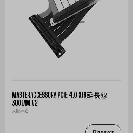
MASTERACCESSORY PCIE 4.0 X16延長線
300MM V2
大顯神通
Discover