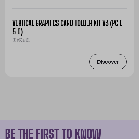
VERTICAL GRAPHICS CARD HOLDER KIT V3 (PCIE
5.0)
由你定義
Discover
BE THE FIRST TO KNOW