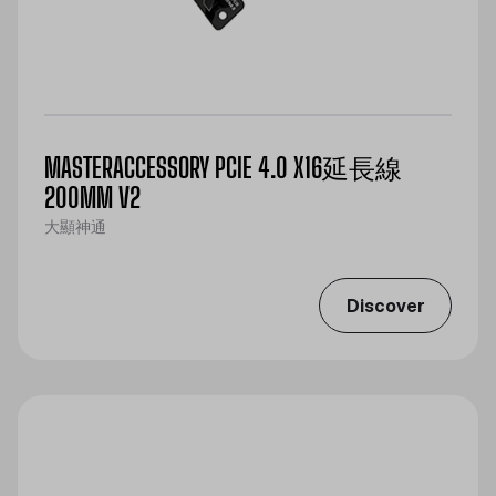
MASTERACCESSORY PCIE 4.0 X16延長線
200MM V2
大顯神通
Discover