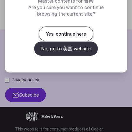
Master contents for
台湾
.
Are you sure you want to continue
browsing the current site?
Yes, continue here
BE THE FIRST TO KNOW
No, go to 美国 website
Join our mailing list for special offers, new products and contests.
Privacy policy
Subscibe
This website is for consumer products of Cooler