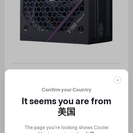
V PLATINUM 1100 V2 電源供應器
靜享極致
Confirm your Country
It seems you are from
Discover
美国
The page you're looking shows Cooler