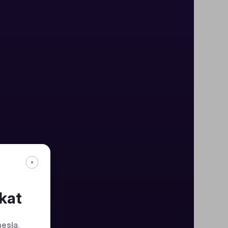
kat
nesia
.