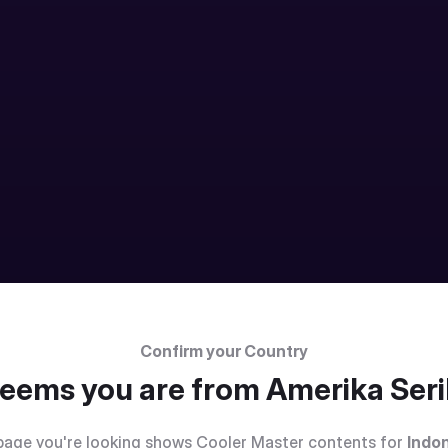
Confirm your Country
 seems you are from
Amerika Seri
page you're looking shows Cooler Master contents for
Indo