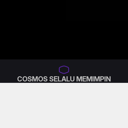
COSMOS SELALU MEMIMPIN
Seri COSMOS, yang dipuji sebagai bentuk tertinggi
dari modularitas casing PC, berevolusi menjadi
platform ‘halo’ bagi para enthusiast dan modder.
Dengan bahasa desain ikonik dan internal modular
yang ditingkatkan, COSMOS dirancang untuk para
pencari batas yang menginginkan kendali tanpa batas
atas tata letak, pendinginan, dan kustomisasi.