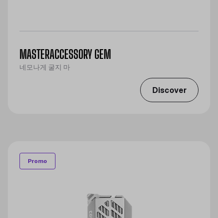
MASTERACCESSORY GEM
네모나게 굴지 마
Discover
Promo