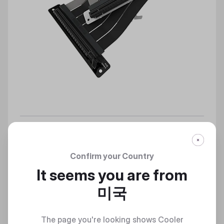
MASTERACCESSORY RISER CABLE PCIE 4.0 X16
200MM V2
Confirm your Country
그래픽 성능을 극대화하다
It seems you are from
미국
Discover
The page you're looking shows Cooler