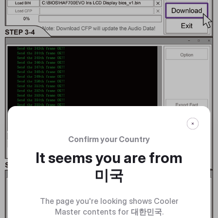
Confirm your Country
It seems you are from
미국
The page you're looking shows Cooler
Master contents for
대한민국
.