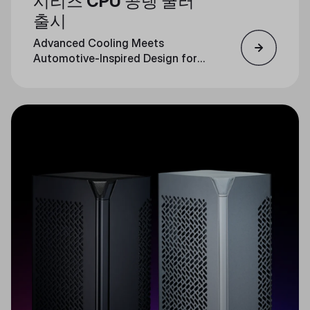
시리즈 CPU 공랭 쿨러
출시
Advanced Cooling Meets
Automotive-Inspired Design for
Unmatched Performance and
Style