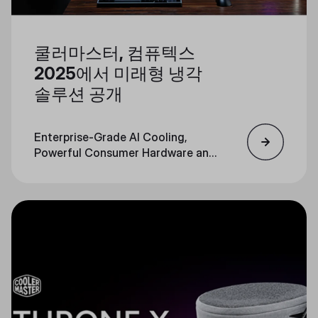
쿨러마스터, 컴퓨텍스
2025에서 미래형 냉각
솔루션 공개
Enterprise-Grade AI Cooling,
Powerful Consumer Hardware and
Personalization Converge in a
Unified Portfolio