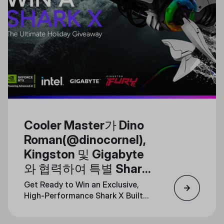
Cooler Master가 Dino
Roman(@dinocornel),
Kingston 및 Gigabyte
와 협력하여 특별 Shark
X PC 경품 이벤트를 진
Get Ready to Win an Exclusive,
행합니다.
High-Performance Shark X Built
for Gaming and Creativity Just in
Time for the Holidays