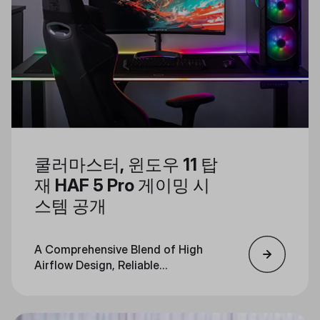
쿨러마스터, 윈도우 11 탑
재 HAF 5 Pro 게이밍 시
스템 공개
A Comprehensive Blend of High
Airflow Design, Reliable
Components, and Immersive
Gaming Features