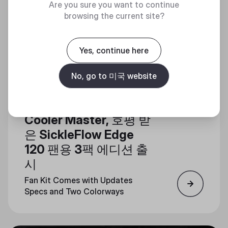
Are you sure you want to continue
browsing the current site?
Yes, continue here
No, go to 미국 website
Cooler Master, 호평 받
은 SickleFlow Edge
120 팬용 3팩 에디션 출
시
Fan Kit Comes with Updates
Specs and Two Colorways