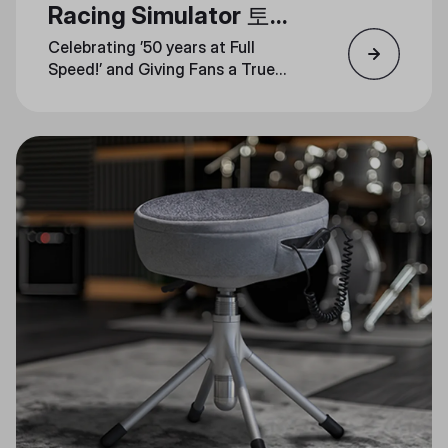
Racing Simulator 토너
먼트를 선보입니다.
Celebrating ’50 years at Full
Speed!’ and Giving Fans a True
Taste of the Track at Booth
#1744