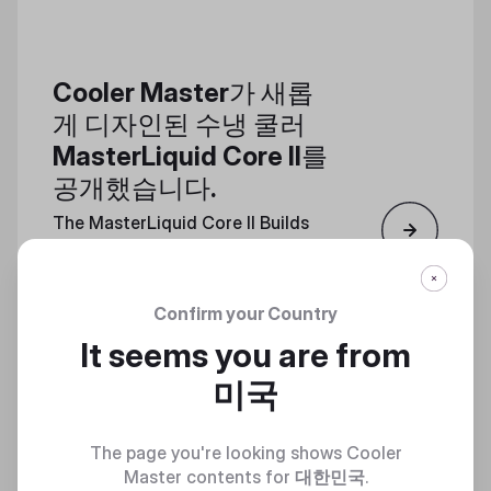
Cooler Master가 새롭
게 디자인된 수냉 쿨러
MasterLiquid Core II를
공개했습니다.
The MasterLiquid Core II Builds
Upon the Successful, Powerful
Features of a High-Performance
Cooler Series
Confirm your Country
It seems you are from
미국
The page you're looking shows Cooler
Master contents for
대한민국
.