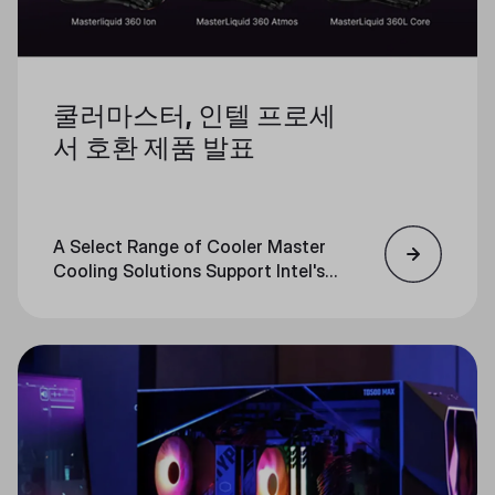
쿨러마스터, 인텔 프로세
서 호환 제품 발표
A Select Range of Cooler Master
Cooling Solutions Support Intel's
LGA1851 Socket, Optimizing
Performance for Cutting-Edge
CPUs