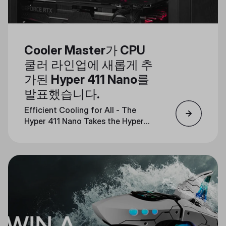
Cooler Master가 CPU
쿨러 라인업에 새롭게 추
가된 Hyper 411 Nano를
발표했습니다.
Efficient Cooling for All - The
Hyper 411 Nano Takes the Hyper
Series into the Future