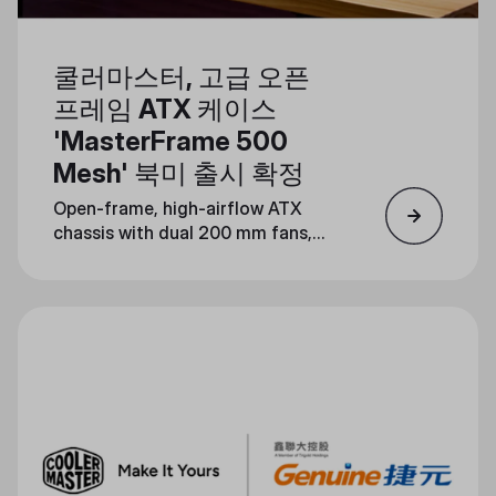
쿨러마스터, 고급 오픈
프레임 ATX 케이스
'MasterFrame 500
Mesh' 북미 출시 확정
Open-frame, high-airflow ATX
chassis with dual 200 mm fans,
dual 360 mm radiator support,
and serious mod potential lands
August 19