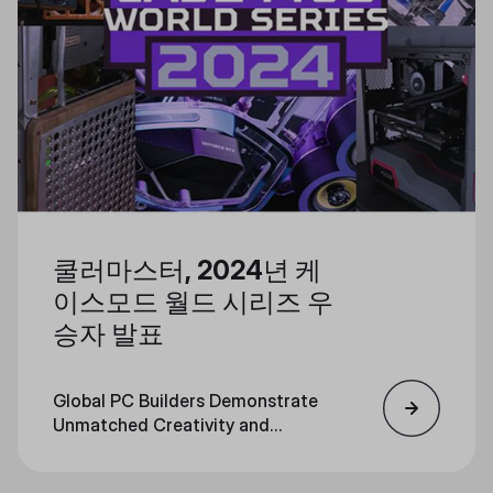
쿨러마스터, 2024년 케
이스모드 월드 시리즈 우
승자 발표
Global PC Builders Demonstrate
Unmatched Creativity and
Craftsmanship in Cooler Master's
Celebrated Annual Modding Event