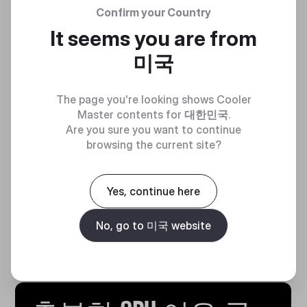
Confirm your Country
It seems you are from
미국
The page you're looking shows Cooler
Master contents for
대한민국
.
Are you sure you want to continue
browsing the current site?
Yes, continue here
No, go to 미국 website