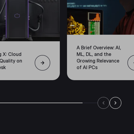
A Brief Overview: AI,
g X: Cloud
ML, DL, and the
Quality on
Growing Relevance
esk
of AI PCs