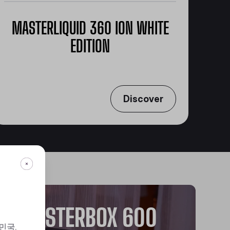
MASTERLIQUID 360 ION WHITE
EDITION
고해상도 쿨링 체험
Discover
MASTERBOX 600
민국
.