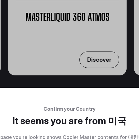
MASTERLIQUID 360 ATMOS
사각지대 없는 360도 전방위 냉각
Discover
Confirm your Country
It seems you are from
미국
page you're looking shows Cooler Master contents for
대한