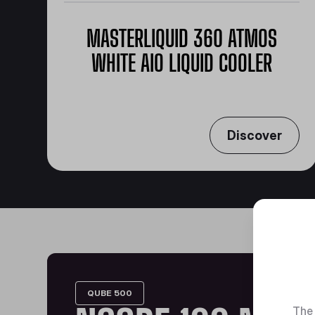
MASTERLIQUID 360 ATMOS
WHITE AIO LIQUID COOLER
사각지대 없는 360도 전방위 냉각
Discover
QUBE 500
The 