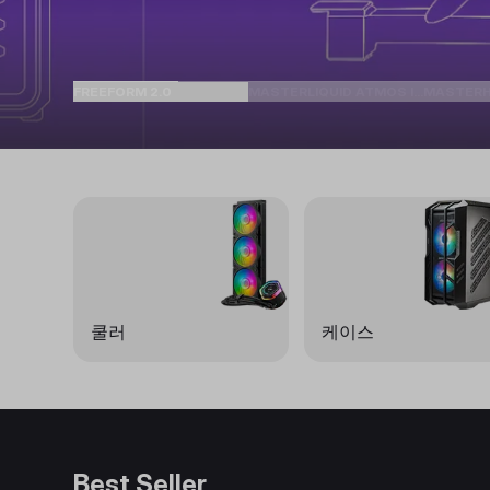
FREEFORM 2.0
MASTERLIQUID ATMOS II SERIES
MASTER
쿨러
케이스
Best Seller