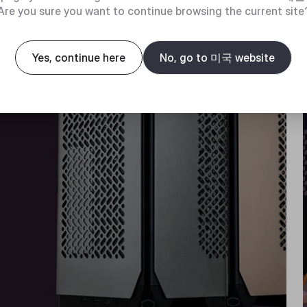
Are you sure you want to continue browsing the current site
Yes, continue here
No, go to 미국 website