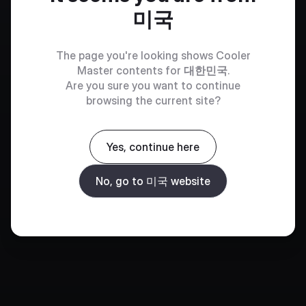
미국
The page you're looking shows Cooler
Master contents for
대한민국
.
Are you sure you want to continue
browsing the current site?
Yes, continue here
No, go to 미국 website