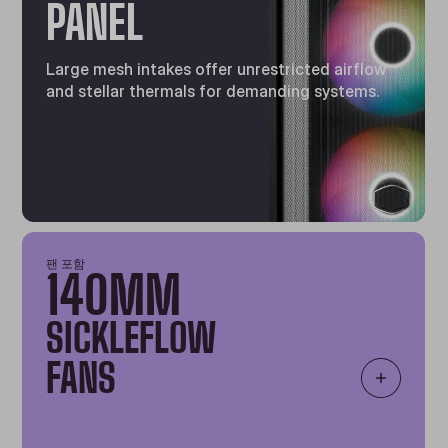
PANEL
Large mesh intakes offer unrestricted airflow
and stellar thermals for demanding systems.
팬 포함
140MM
SICKLEFLOW
FANS