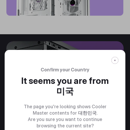
Confirm your Country
It seems you are from
미국
The page you're looking shows Cooler
Master contents for
대한민국
.
Are you sure you want to continue
browsing the current site?