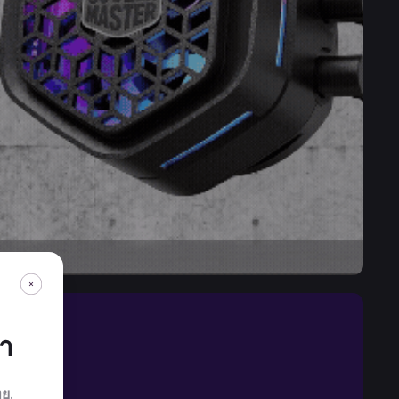
กา
ทย
.