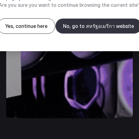
Are you sure you want to continue browsing the current site
Yes, continue here
No, go to สหรัฐอเมริกา website