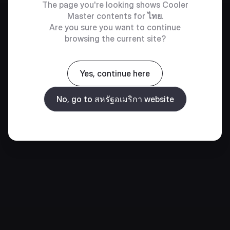
The page you're looking shows Cooler
Master contents for
ไทย
.
Are you sure you want to continue
browsing the current site?
Yes, continue here
No, go to สหรัฐอเมริกา website