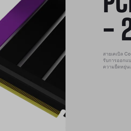
PC
- 
สายเคเบิล Coo
รับการออกแบบม
ความยืดหยุ่