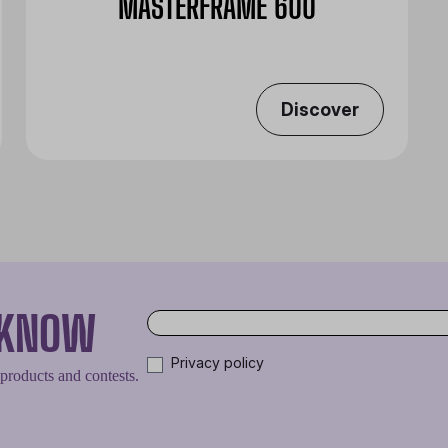
MASTERFRAME 600
Discover
O KNOW
Privacy policy
 products and contests.