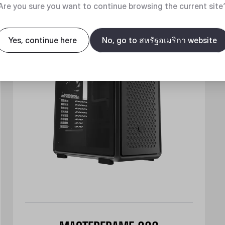
New
Are you sure you want to continue browsing the current site
Yes, continue here
No, go to สหรัฐอเมริกา website