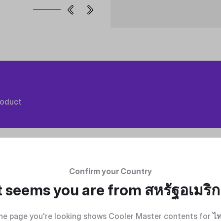
roduct
Confirm your Country
t seems you are from
สหรัฐอเมริ
he page you're looking shows Cooler Master contents for
ไ