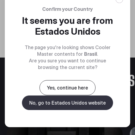
Confirm your Country
It seems you are from
Estados Unidos
The page you're looking shows Cooler
Master contents for
Brasil
.
Are you sure you want to continue
browsing the current site?
Magazine
COOLER MASTER STORIES
Yes, continue here
Cooler Master Stories
Veja todos
No, go to Estados Unidos website