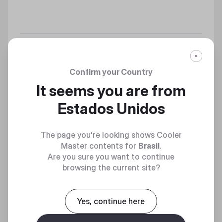
CK721 WIRELESS RGB MECHANICAL GAMING
KEYBOARD
Confirm your Country
Seu transporte diário para PC
It seems you are from
Estados Unidos
Discover
The page you're looking shows Cooler
Master contents for
Brasil
.
Are you sure you want to continue
browsing the current site?
Yes, continue here