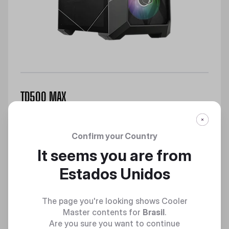
TD500 MAX
O primeiro ATX 'MAX', Easy Premium Builds
Confirm your Country
Discover
It seems you are from
Estados Unidos
The page you're looking shows Cooler
Master contents for
Brasil
.
Are you sure you want to continue