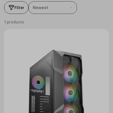
Filter
Newest
1 products