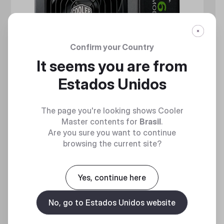
Confirm your Country
It seems you are from
Estados Unidos
The page you're looking shows Cooler
Master contents for
Brasil
.
Are you sure you want to continue
GX GOLD 650 FULL MODULAR
browsing the current site?
Full Modular 80 Plus Gold ATX Power Supply Unit
Yes, continue here
No, go to Estados Unidos website
Discover