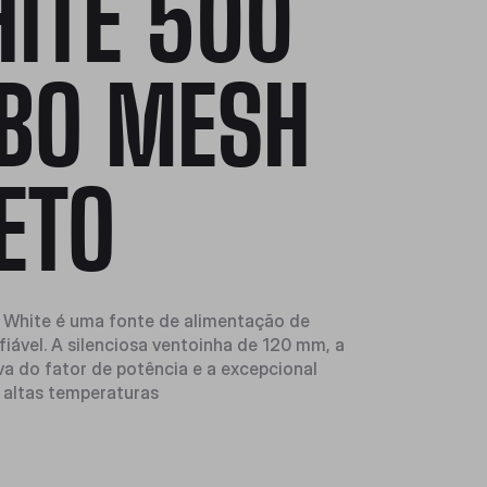
ITE 500
BO MESH
ETO
 White é uma fonte de alimentação de
fiável. A silenciosa ventoinha de 120 mm, a
va do fator de potência e a excepcional
a altas temperaturas