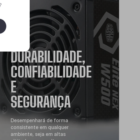
?
DURABILIDADE,
CONFIABILIDADE
E
SEGURANÇA
Desempenhará de forma
consistente em qualquer
ambiente, seja em altas