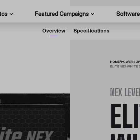
tos
Featured Campaigns
Software
Overview
Specifications
HOME
/
POWER SUP
ELITE NEX WHITE
NEX LEV
EL