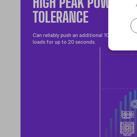
HIGH PEAK POWER
TOLERANCE
Can reliably push an additional 100W at peak
loads for up to 20 seconds.