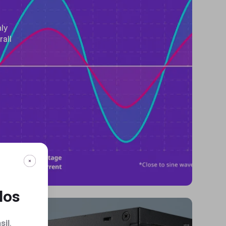
ly
rall
dos
sil
.