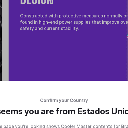
Constructed with protective measures normally on
found in high-end power supplies that improve ove
safety and current stability.
Confirm your Country
 seems you are from
Estados Uni
e page you're looking shows Cooler Master contents for
Bra