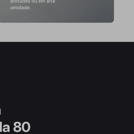
altitudes ou em alta
umidade.
a
da 80