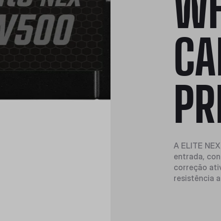
WH
CA
PR
A ELITE NEX
entrada, con
correção ati
resistência 